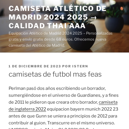
Saltar
CAMISETA ATLÉTICO DE
al
MADRID 2024 2025 →
contenido
CALIDAD THAI AAA
Equipación Atlético de Madrid 2024 2025 – Personalizadas
gratis y envío gratis desde 68 euros. Ofrecemos nueva
camiseta del Atlético de Madrid.
PUBLICADO
1 DE DICIEMBRE DE 2023
POR
ISTERN
EL
camisetas de futbol mas feas
Perlman pasó dos años escribiendo un borrador,
sumergiéndose en el universo de Guardianes, y a fines
de 2011 le pidieron que creara otro borrador,
camiseta
de inglaterra 2022
equipacion bayern munich 2022 23
antes de que Gunn se uniera a principios de 2012 para
contribuir al guion. Transcurre en el mismo universo.