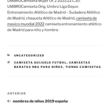
UMBROCamiseta Mujer Of. 2 2021/22 C.a.t.
UMBROCamiseta Orig. Umbro Liga Depor.
Entrenamiento Atlético de Madrid – Sudadera Atlético
de Madrid, chaqueta Atlético de Madrid,
camiseta de
mexico mundial 2022
camiseta entrenamiento atlético
de Madrid para niño y hombre.
CATEGORÍAS
UNCATEGORIZED
ETIQUETAS
CAMISETA GUIJUELO FUTBOL
,
CAMISETAS
BARATAS NBA PARA NIÑOS
,
TIENDA CAMISETAS
Navegación
Entrada
ANTERIOR
de
anterior:
nombres de niños 2019 españa
entradas