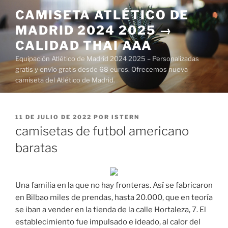
Saltar
CAMISETA ATLÉTICO DE
al
MADRID 2024 2025 →
contenido
CALIDAD THAI AAA
Equipación Atlético de Madrid 2024 2025 – Personalizadas
gratis y envío gratis desde 68 euros. Ofrecemos nueva
camiseta del Atlético de Madrid.
PUBLICADO
11 DE JULIO DE 2022
POR
ISTERN
EL
camisetas de futbol americano
baratas
Una familia en la que no hay fronteras. Así se fabricaron
en Bilbao miles de prendas, hasta 20.000, que en teoría
se iban a vender en la tienda de la calle Hortaleza, 7. El
establecimiento fue impulsado e ideado, al calor del