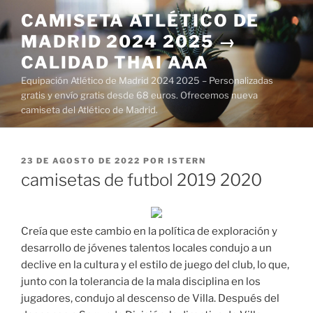
Saltar
CAMISETA ATLÉTICO DE
al
MADRID 2024 2025 →
contenido
CALIDAD THAI AAA
Equipación Atlético de Madrid 2024 2025 – Personalizadas
gratis y envío gratis desde 68 euros. Ofrecemos nueva
camiseta del Atlético de Madrid.
PUBLICADO
23 DE AGOSTO DE 2022
POR
ISTERN
EL
camisetas de futbol 2019 2020
Creía que este cambio en la política de exploración y
desarrollo de jóvenes talentos locales condujo a un
declive en la cultura y el estilo de juego del club, lo que,
junto con la tolerancia de la mala disciplina en los
jugadores, condujo al descenso de Villa. Después del