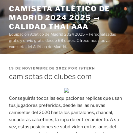
Saltar
CAMISETA ATLÉTICO DE
al
MADRID 2024 2025 →
contenido
CALIDAD THAI AAA
Equipación Atlético de Madrid 2024 2025 – Personalizadas
gratis y envío gratis desde 68 euros. Ofrecemos nueva
camiseta del Atlético de Madrid.
PUBLICADO
19 DE NOVIEMBRE DE 2022
POR
ISTERN
EL
camisetas de clubes com
Conseguirás todos las equipaciones replicas que usan
tus jugadores preferidos, desde las las nuevas
camisetas del 2020 hasta los pantalones, chandal,
sudaderas calcetines, la ropa de entrenamiento. A su
vez, estas posiciones se subdividen en los lados del