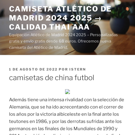
Saltar
CAMISETA ATLÉTICO DE
al
MADRID 2024 2025 →
contenido
CALIDAD THAI AAA
Equipación Atlético de Madrid 2024 2025 – Personalizadas
gratis y envío gratis desde 68 euros. Ofrecemos nueva
camiseta del Atlético de Madrid.
PUBLICADO
1 DE AGOSTO DE 2022
POR
ISTERN
EL
camisetas de china futbol
Además tiene una intensa rivalidad con la selección de
Alemania, que se ha ido acrecentando con el correr de
los años por la victoria albiceleste en la final ante los
teutones en 1986, y por las derrotas sufridas ante los
germanos en las finales de los Mundiales de 1990 y