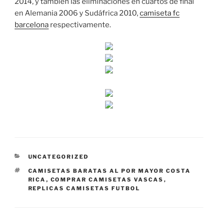
2014, y también las eliminaciones en cuartos de final
en Alemania 2006 y Sudáfrica 2010,
camiseta fc
barcelona
respectivamente.
CATEGORÍAS
UNCATEGORIZED
ETIQUETAS
CAMISETAS BARATAS AL POR MAYOR COSTA
RICA
,
COMPRAR CAMISETAS VASCAS
,
REPLICAS CAMISETAS FUTBOL