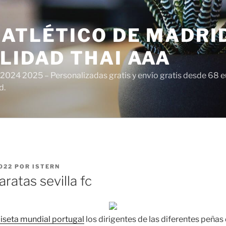
ATLÉTICO DE MADRI
LIDAD THAI AAA
 2024 2025 – Personalizadas gratis y envío gratis desde 68 
d.
022
POR
ISTERN
ratas sevilla fc
seta mundial portugal
los dirigentes de las diferentes peñas