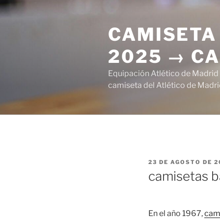
Saltar
al
CAMISETA 
contenido
2025 → CA
Equipación Atlético de Madrid
camiseta del Atlético de Madri
PUBLICADO
23 DE AGOSTO DE 2
EL
camisetas ba
En el año 1967,
cami