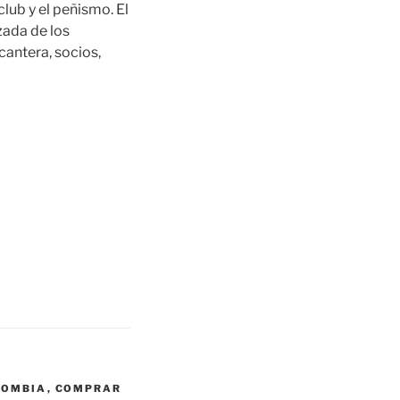
club y el peñismo. El
zada de los
cantera, socios,
LOMBIA
,
COMPRAR