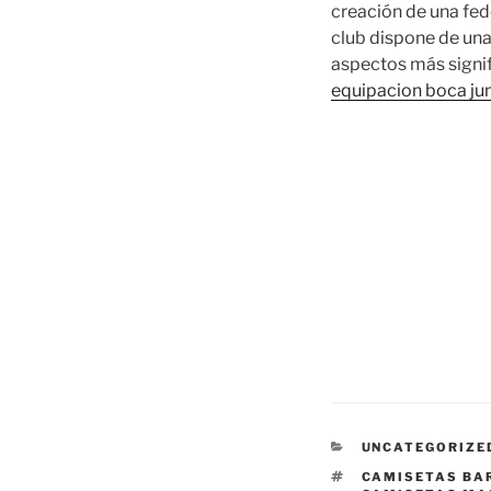
creación de una fede
club dispone de un
aspectos más signif
equipacion boca ju
CATEGORÍAS
UNCATEGORIZE
ETIQUETAS
CAMISETAS BA