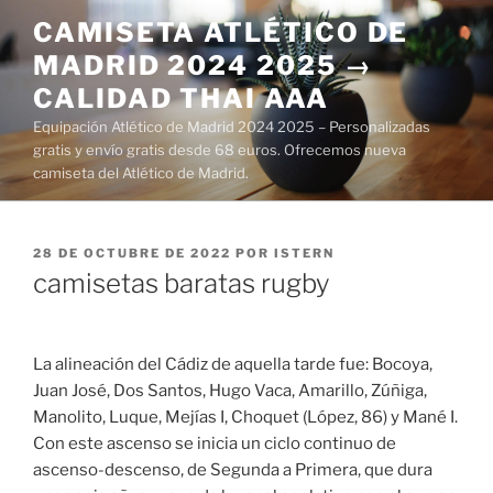
Saltar
CAMISETA ATLÉTICO DE
al
MADRID 2024 2025 →
contenido
CALIDAD THAI AAA
Equipación Atlético de Madrid 2024 2025 – Personalizadas
gratis y envío gratis desde 68 euros. Ofrecemos nueva
camiseta del Atlético de Madrid.
PUBLICADO
28 DE OCTUBRE DE 2022
POR
ISTERN
EL
camisetas baratas rugby
La alineación del Cádiz de aquella tarde fue: Bocoya,
Juan José, Dos Santos, Hugo Vaca, Amarillo, Zúñiga,
Manolito, Luque, Mejías I, Choquet (López, 86) y Mané I.
Con este ascenso se inicia un ciclo continuo de
ascenso-descenso, de Segunda a Primera, que dura