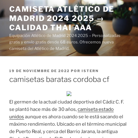
Saltar
CAMISETA ATLÉTICO DE
al
MADRID 2024 2025 →
contenido
CALIDAD THAI AAA
Equipación Atlético de Madrid 2024 2025 – Personalizadas
gratis y envío gratis desde 68 euros. Ofrecemos nueva
camiseta del Atlético de Madrid.
PUBLICADO
19 DE NOVIEMBRE DE 2022
POR
ISTERN
EL
camisetas baratas cordoba cf
El germen de la actual ciudad deportiva del Cádiz C. F.
se plantó hace más de 30 años,
camiseta estado
unidos
aunque es ahora cuando se le está sacando el
máximo rendimiento. Ubicado en el término municipal
de Puerto Real, y cerca del Barrio Jarana, la antigua