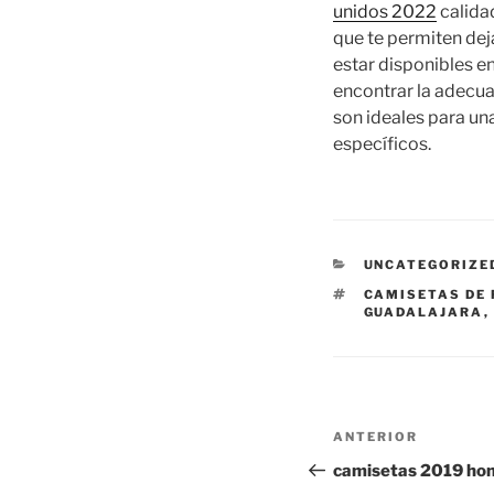
unidos 2022
calidad
que te permiten deja
estar disponibles en
encontrar la adecu
son ideales para un
específicos.
CATEGORÍAS
UNCATEGORIZE
ETIQUETAS
CAMISETAS DE
GUADALAJARA
,
Navegación
Entrada
ANTERIOR
de
anterior:
camisetas 2019 hom