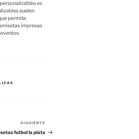
 personalizables es
alizables suelen
que permite
camisetas impresas
e eventos
LICAS
SIGUIENTE
Siguiente
entrada
setas futbol la plata