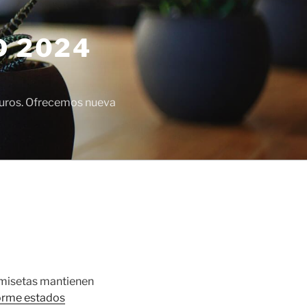
D 2024
euros. Ofrecemos nueva
misetas mantienen
orme estados