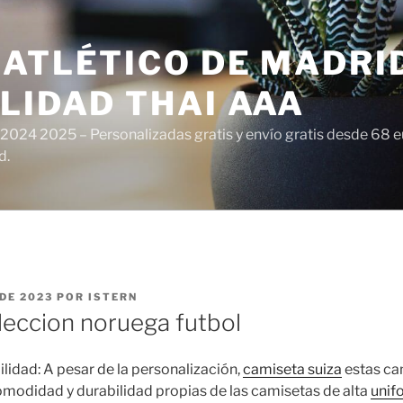
ATLÉTICO DE MADRI
LIDAD THAI AAA
 2024 2025 – Personalizadas gratis y envío gratis desde 68 
d.
DE 2023
POR
ISTERN
leccion noruega futbol
idad: A pesar de la personalización,
camiseta suiza
estas ca
omodidad y durabilidad propias de las camisetas de alta
unif