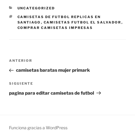
CATEGORÍAS
UNCATEGORIZED
ETIQUETAS
CAMISETAS DE FUTBOL REPLICAS EN
SANTIAGO
,
CAMISETAS FUTBOL EL SALVADOR
,
COMPRAR CAMISETAS IMPRESAS
Navegación
Entrada
ANTERIOR
de
anterior:
camisetas baratas mujer primark
entradas
Siguiente
SIGUIENTE
entrada
pagina para editar camisetas de futbol
Funciona gracias a WordPress