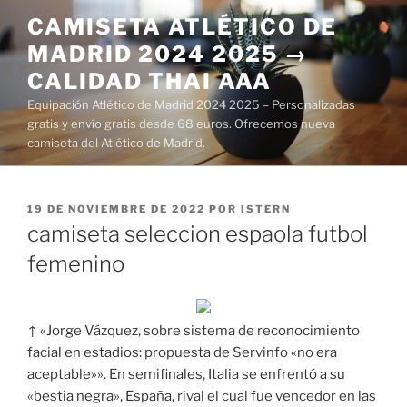
Saltar
CAMISETA ATLÉTICO DE
al
MADRID 2024 2025 →
contenido
CALIDAD THAI AAA
Equipación Atlético de Madrid 2024 2025 – Personalizadas
gratis y envío gratis desde 68 euros. Ofrecemos nueva
camiseta del Atlético de Madrid.
PUBLICADO
19 DE NOVIEMBRE DE 2022
POR
ISTERN
EL
camiseta seleccion espaola futbol
femenino
↑ «Jorge Vázquez, sobre sistema de reconocimiento
facial en estadios: propuesta de Servinfo «no era
aceptable»». En semifinales, Italia se enfrentó a su
«bestia negra», España, rival el cual fue vencedor en las