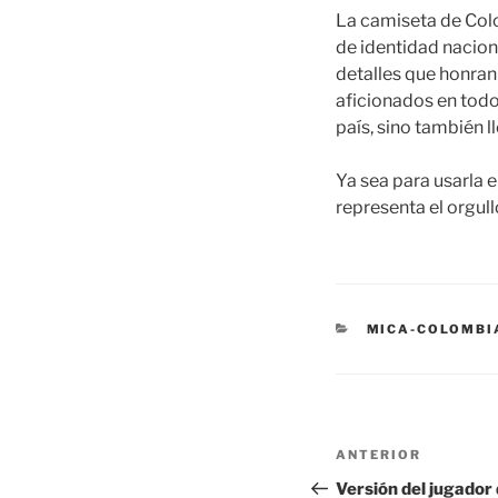
La camiseta de Col
de identidad nacion
detalles que honran
aficionados en todo 
país, sino también l
Ya sea para usarla e
representa el orgul
CATEGORÍAS
MICA-COLOMBI
Navegación
Entrada
ANTERIOR
de
anterior:
Versión del jugador 