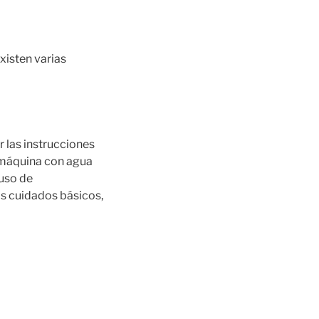
xisten varias
r las instrucciones
 máquina con agua
 uso de
os cuidados básicos,