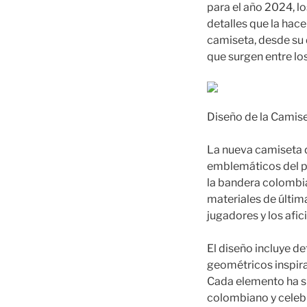
para el año 2024, l
detalles que la hac
camiseta, desde su 
que surgen entre lo
Diseño de la Camis
La nueva camiseta d
emblemáticos del paí
la bandera colombia
materiales de últim
jugadores y los afic
El diseño incluye d
geométricos inspirad
Cada elemento ha s
colombiano y celebr