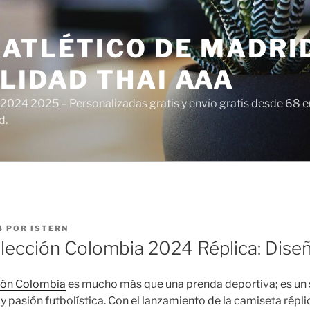
ATLÉTICO DE MADRI
LIDAD THAI AAA
 2024 2025 – Personalizadas gratis y envío gratis desde 68 
d.
4
POR
ISTERN
lección Colombia 2024 Réplica: Diseñ
ión Colombia
es mucho más que una prenda deportiva; es un 
 y pasión futbolística. Con el lanzamiento de la camiseta rép