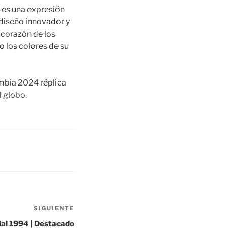
 es una expresión
 diseño innovador y
 corazón de los
o los colores de su
ombia 2024 réplica
l globo.
SIGUIENTE
Siguiente
entrada
ial 1994 | Destacado