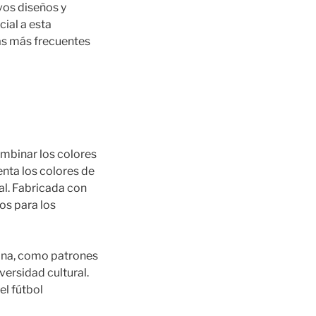
vos diseños y
ial a esta
as más frecuentes
mbinar los colores
enta los colores de
al. Fabricada con
os para los
iana, como patrones
versidad cultural.
l fútbol