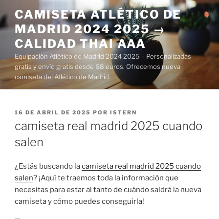
Saltar
CAMISETA ATLÉTICO DE
al
MADRID 2024 2025 →
contenido
CALIDAD THAI AAA
Equipación Atlético de Madrid 2024 2025 – Personalizadas
gratis y envío gratis desde 68 euros. Ofrecemos nueva
camiseta del Atlético de Madrid.
PUBLICADO
16 DE ABRIL DE 2025
POR
ISTERN
EL
camiseta real madrid 2025 cuando
salen
¿Estás buscando la
camiseta real madrid 2025 cuando
salen
? ¡Aquí te traemos toda la información que
necesitas para estar al tanto de cuándo saldrá la nueva
camiseta y cómo puedes conseguirla!