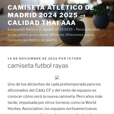
Saltar
CAMISETA ATLÉTICO DE
al
MADRID 2024 2025 →
contenido
CALIDAD THAI AAA
Equipación Atlético de Madrid 2024 2025 – Personalizadas
gratis y envío gratis desde 68 euros. Ofrecemos nueva
camiseta del Atlético de Madrid.
PUBLICADO
19 DE NOVIEMBRE DE 2022
POR
ISTERN
EL
camiseta futbol rayas
Uno de los alicientes de cada pretemporada para los
aficionados del Cádiz CF y del resto de equipos es
conocer cómo será la nueva camiseta. Pero años más
tarde, impulsada por otros torneos como la World
Hockey Association, los equipos norteamericanos