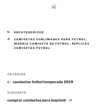
CATEGORÍAS
UNCATEGORIZED
ETIQUETAS
CAMISETAS SUBLIMADAS PARA FUTBOL
,
NIGERIA CAMISETA DE FUTBOL
,
REPLICAS
CAMISETAS FUTBOL
Navegación
Entrada
ANTERIOR
de
anterior:
camisetas futbol temporada 2019
entradas
Siguiente
SIGUIENTE
entrada
comprar camisetas para imprimir