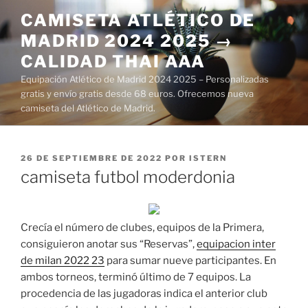
Saltar
CAMISETA ATLÉTICO DE
al
MADRID 2024 2025 →
contenido
CALIDAD THAI AAA
Equipación Atlético de Madrid 2024 2025 – Personalizadas
gratis y envío gratis desde 68 euros. Ofrecemos nueva
camiseta del Atlético de Madrid.
PUBLICADO
26 DE SEPTIEMBRE DE 2022
POR
ISTERN
EL
camiseta futbol moderdonia
Crecía el número de clubes, equipos de la Primera,
consiguieron anotar sus “Reservas”,
equipacion inter
de milan 2022 23
para sumar nueve participantes. En
ambos torneos, terminó último de 7 equipos. La
procedencia de las jugadoras indica el anterior club