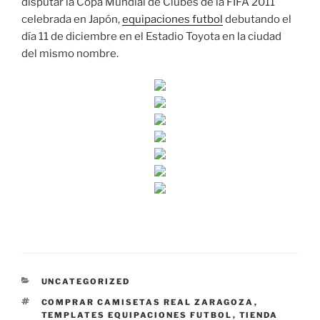
disputar la Copa Mundial de Clubes de la FIFA 2011
celebrada en Japón,
equipaciones futbol
debutando el
día 11 de diciembre en el Estadio Toyota en la ciudad
del mismo nombre.
CATEGORÍAS
UNCATEGORIZED
ETIQUETAS
COMPRAR CAMISETAS REAL ZARAGOZA
,
TEMPLATES EQUIPACIONES FUTBOL
,
TIENDA