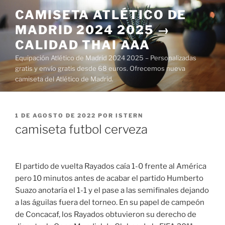
Saltar
CAMISETA ATLÉTICO DE
al
MADRID 2024 2025 →
contenido
CALIDAD THAI AAA
Equipación Atlético de Madrid 2024 2025 – Personalizadas
gratis y envío gratis desde 68 euros. Ofrecemos nueva
camiseta del Atlético de Madrid.
PUBLICADO
1 DE AGOSTO DE 2022
POR
ISTERN
EL
camiseta futbol cerveza
El partido de vuelta Rayados caía 1-0 frente al América
pero 10 minutos antes de acabar el partido Humberto
Suazo anotaría el 1-1 y el pase a las semifinales dejando
a las águilas fuera del torneo. En su papel de campeón
de Concacaf, los Rayados obtuvieron su derecho de