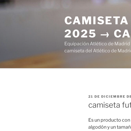
Saltar
al
CAMISETA 
contenido
2025 → CA
Equipación Atlético de Madrid
camiseta del Atlético de Madri
PUBLICADO
21 DE DICIEMBRE D
EL
camiseta fut
Es un producto con 
algodón y un tamaño