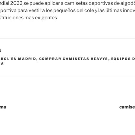
ndial 2022
se puede aplicar a camisetas deportivas de algodó
eportiva para vestir a los pequeños del cole y las últimas inno
nstituciones más exigentes.
D
TBOL EN MADRID
,
COMPRAR CAMISETAS HEAVYS
,
EQUIPOS 
RA
uma
camise