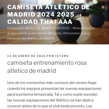
Saltar
CAMISETA ATLÉTICO DE
al
MADRID 2024 2025 →
contenido
CALIDAD THAI AAA
Equipación Atlético de Madrid 2024 2025 – Personalizadas
gratis y envío gratis desde 68 euros. Ofrecemos nueva
camiseta del Atlético de Madrid.
PUBLICADO
14 DE ENERO DE 2022
POR
ISTERN
EL
camiseta entrenamiento rosa
atletico de madrid
Uno de los momentos más curiosos del verano llega
cuando los equipos presentan las nuevas equipaciones
para la próxima temporada. Tal y como suele suceder,
las nuevas equipaciones del Atlético se han dado a
conocer antes de lo que el club tenía previsto. Las