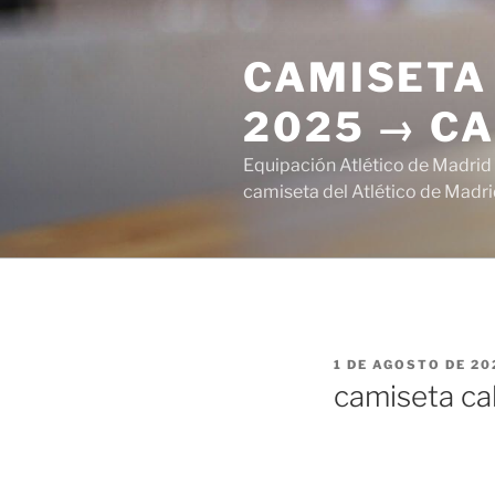
Saltar
al
CAMISETA 
contenido
2025 → CA
Equipación Atlético de Madrid
camiseta del Atlético de Madri
PUBLICADO
1 DE AGOSTO DE 20
EL
camiseta ca