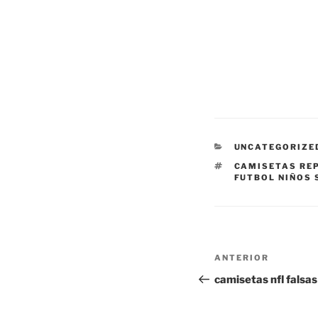
CATEGORÍAS
UNCATEGORIZE
ETIQUETAS
CAMISETAS REP
FUTBOL NIÑOS 
Navegación
Entrada
ANTERIOR
de
anterior:
camisetas nfl falsas
entradas