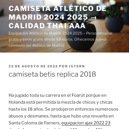
Saltar
CAMISETA ATLÉTICO DE
al
MADRID 2024 2025 →
contenido
CALIDAD THAI AAA
Equipación Atlético de Madrid 2024 2025 – Personalizadas
gratis y envío gratis desde 68 euros. Ofrecemos nueva
camiseta del Atlético de Madrid.
PUBLICADO
23 DE AGOSTO DE 2022
POR
ISTERN
EL
camiseta betis replica 2018
Ha jugado toda su carrera en el Foarút porque en
Holanda está permitida la mezcla de chicos y chicas
hasta los 18 años. Se produjeron entonces numerosos
abusos y desmanes, hasta que hubo una revuelta en
Santa Coloma de Farners,
equipacion ajax 2022 23