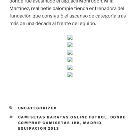
donde fue asesinado el alguacil Monrodon. Mila
Martínez,
real betis balompie tienda
entrenadora del
fundación que consiguió el ascenso de categoría tras
más de una década al frente del equipo.
CATEGORÍAS
UNCATEGORIZED
ETIQUETAS
CAMISETAS BARATAS ONLINE FUTBOL
,
DONDE
COMPRAR CAMISETAS JHK
,
MADRID
EQUIPACION 2013