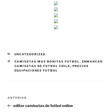
CATEGORÍAS
UNCATEGORIZED
ETIQUETAS
CAMISETAS MAS BONITAS FUTBOL
,
ENMARCAR
CAMISETAS DE FUTBOL CHILE
,
PRECIOS
EQUIPACIONES FUTBOL
Navegación
Entrada
ANTERIOR
de
anterior:
editar camisetas de futbol online
entradas