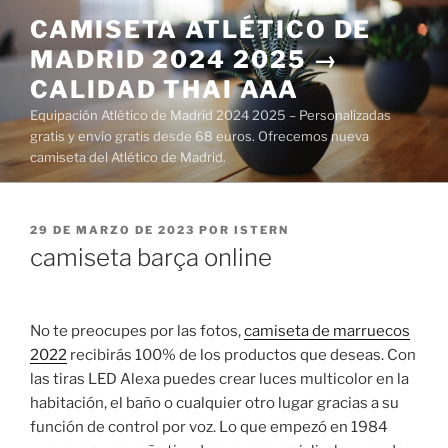
Saltar
CAMISETA ATLÉTICO DE
al
MADRID 2024 2025 →
contenido
CALIDAD THAI AAA
Equipación Atlético de Madrid 2024 2025 – Personalizadas
gratis y envío gratis desde 68 euros. Ofrecemos nueva
camiseta del Atlético de Madrid.
PUBLICADO
29 DE MARZO DE 2023
POR
ISTERN
EL
camiseta barça online
No te preocupes por las fotos,
camiseta de marruecos
2022
recibirás 100% de los productos que deseas. Con
las tiras LED Alexa puedes crear luces multicolor en la
habitación, el baño o cualquier otro lugar gracias a su
función de control por voz. Lo que empezó en 1984