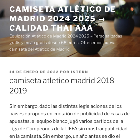
Saltar
CAMISETA ATLÉTICO DE
al
MADRID 2024 2025 →
contenido
CALIDAD THAI AAA
Equipación Atlético de Madrid 2024 2025 – Personalizadas
gratis y envío gratis desde 68 euros. Ofrecemos nueva
camiseta del Atlético de Madrid.
PUBLICADO
14 DE ENERO DE 2022
POR
ISTERN
EL
camiseta atletico madrid 2018
2019
Sin embargo, dado las distintas legislaciones de los
países europeos en cuestión de publicidad de casas de
apuestas, el equipo blanco jugó varios partidos de la
Liga de Campeones de la UEFA sin mostrar publicidad
en la camiseta. Sin embargo, un año antes se dio el