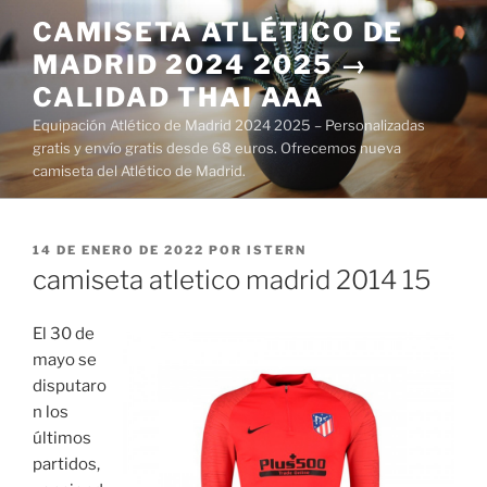
Saltar
CAMISETA ATLÉTICO DE
al
MADRID 2024 2025 →
contenido
CALIDAD THAI AAA
Equipación Atlético de Madrid 2024 2025 – Personalizadas
gratis y envío gratis desde 68 euros. Ofrecemos nueva
camiseta del Atlético de Madrid.
PUBLICADO
14 DE ENERO DE 2022
POR
ISTERN
EL
camiseta atletico madrid 2014 15
El 30 de
mayo se
disputaro
n los
últimos
partidos,