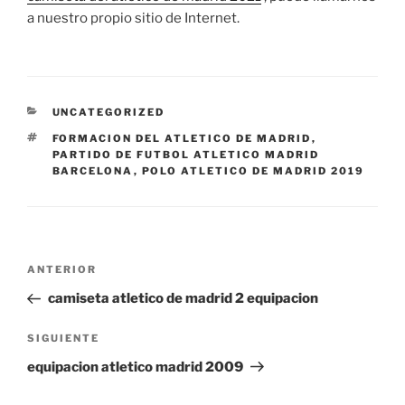
a nuestro propio sitio de Internet.
CATEGORÍAS
UNCATEGORIZED
ETIQUETAS
FORMACION DEL ATLETICO DE MADRID
,
PARTIDO DE FUTBOL ATLETICO MADRID
BARCELONA
,
POLO ATLETICO DE MADRID 2019
Navegación
Entrada
ANTERIOR
de
anterior:
camiseta atletico de madrid 2 equipacion
entradas
Siguiente
SIGUIENTE
entrada
equipacion atletico madrid 2009