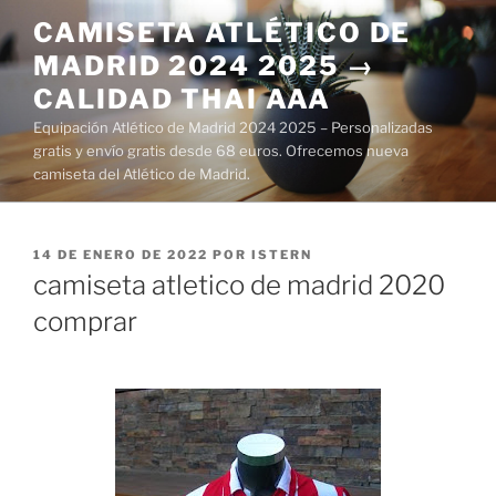
Saltar
CAMISETA ATLÉTICO DE
al
MADRID 2024 2025 →
contenido
CALIDAD THAI AAA
Equipación Atlético de Madrid 2024 2025 – Personalizadas
gratis y envío gratis desde 68 euros. Ofrecemos nueva
camiseta del Atlético de Madrid.
PUBLICADO
14 DE ENERO DE 2022
POR
ISTERN
EL
camiseta atletico de madrid 2020
comprar