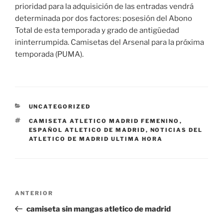
prioridad para la adquisición de las entradas vendrá
determinada por dos factores: posesión del Abono
Total de esta temporada y grado de antigüedad
ininterrumpida. Camisetas del Arsenal para la próxima
temporada (PUMA).
CATEGORÍAS
UNCATEGORIZED
ETIQUETAS
CAMISETA ATLETICO MADRID FEMENINO
,
ESPAÑOL ATLETICO DE MADRID
,
NOTICIAS DEL
ATLETICO DE MADRID ULTIMA HORA
Navegación
Entrada
ANTERIOR
de
anterior:
camiseta sin mangas atletico de madrid
entradas