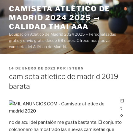
Saltar
CAMISETA ATLÉTICO DE
al
MADRID 2024 2025 →
contenido
CALIDAD THAI AAA
Equipación Atlético de Madrid 2024 2025 – Personalizadas
gratis y envío gratis desde 68 euros. Ofrecemos nueva
camiseta del Atlético de Madrid.
PUBLICADO
14 DE ENERO DE 2022
POR
ISTERN
EL
camiseta atletico de madrid 2019
barata
El
t
o
no de azul del pantalón me gusta bastante. El conjunto
colchonero ha mostrado las nuevas camisetas que