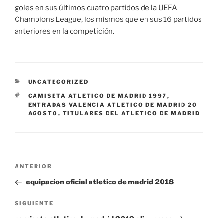
goles en sus últimos cuatro partidos de la UEFA
Champions League, los mismos que en sus 16 partidos
anteriores en la competición.
CATEGORÍAS
UNCATEGORIZED
ETIQUETAS
CAMISETA ATLETICO DE MADRID 1997
,
ENTRADAS VALENCIA ATLETICO DE MADRID 20
AGOSTO
,
TITULARES DEL ATLETICO DE MADRID
Navegación
Entrada
ANTERIOR
de
anterior:
equipacion oficial atletico de madrid 2018
entradas
Siguiente
SIGUIENTE
entrada