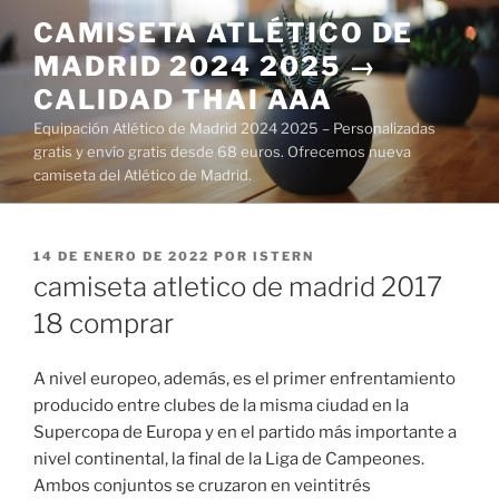
Saltar
CAMISETA ATLÉTICO DE
al
MADRID 2024 2025 →
contenido
CALIDAD THAI AAA
Equipación Atlético de Madrid 2024 2025 – Personalizadas
gratis y envío gratis desde 68 euros. Ofrecemos nueva
camiseta del Atlético de Madrid.
PUBLICADO
14 DE ENERO DE 2022
POR
ISTERN
EL
camiseta atletico de madrid 2017
18 comprar
A nivel europeo, además, es el primer enfrentamiento
producido entre clubes de la misma ciudad en la
Supercopa de Europa y en el partido más importante a
nivel continental, la final de la Liga de Campeones.
Ambos conjuntos se cruzaron en veintitrés