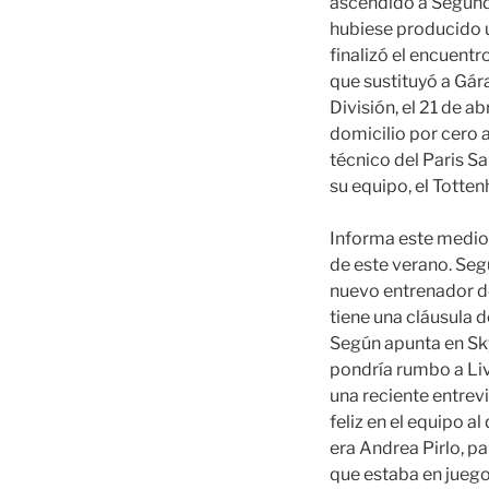
ascendido a Segunda
hubiese producido u
finalizó el encuent
que sustituyó a Gár
División, el 21 de ab
domicilio por cero a
técnico del Paris S
su equipo, el Totte
Informa este medio 
de este verano. Segú
nuevo entrenador de
tiene una cláusula d
Según apunta en Sky
pondría rumbo a Liv
una reciente entrev
feliz en el equipo a
era Andrea Pirlo, pa
que estaba en juego 