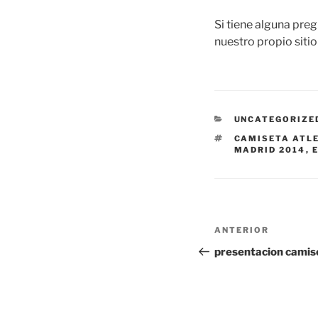
Si tiene alguna pre
nuestro propio sitio
CATEGORÍAS
UNCATEGORIZE
ETIQUETAS
CAMISETA ATLE
MADRID 2014
,
Navegación
Entrada
ANTERIOR
de
anterior:
presentacion camis
entradas