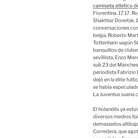
camiseta atletico 
Fiorentina. 17.17. R
Shakhtar Donetsk. 1
conversaciones con
belga, Roberto Mart
Tottenham según Sky
banquillos de clubes
sevillista, Enzo Mar
sub 23 del Manchest
periodista Fabrizio
dejó en la élite fu
se había especulado 
La Juventus suena 
El holandés ya estu
diversos medios ita
demasiados altibajo
Corredera, que agot