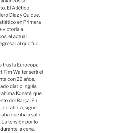
jiblancos se
o. El Atlético
dero Díaz y Quique,
atlético en Primera
a victoria a
os, el actual
egresar al que fue
o tras la Eurocopa
rt TIm Walter será el
nta con 22 años,
ado diario inglés.
Ibrahima Konaté, que
nto del Barça. En
 por ahora, sigue
naba que iba a salir
 La tensión por lo
 durante la cena.