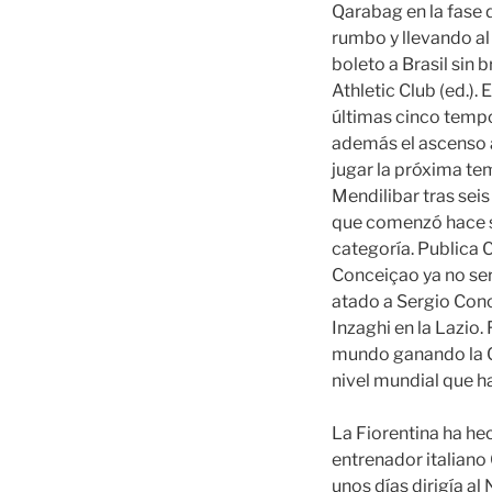
Qarabag en la fase 
rumbo y llevando al
boleto a Brasil sin b
Athletic Club (ed.). 
últimas cinco tempo
además el ascenso a
jugar la próxima tem
Mendilibar tras sei
que comenzó hace s
categoría. Publica C
Conceiçao ya no ser
atado a Sergio Conce
Inzaghi en la Lazio
mundo ganando la C
nivel mundial que ha 
La Fiorentina ha hec
entrenador italiano
unos días dirigía al