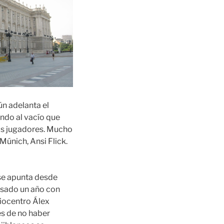
ún adelanta el
ndo al vacío que
hos jugadores. Mucho
Múnich, Ansi Flick.
 se apunta desde
asado un año con
diocentro Álex
és de no haber