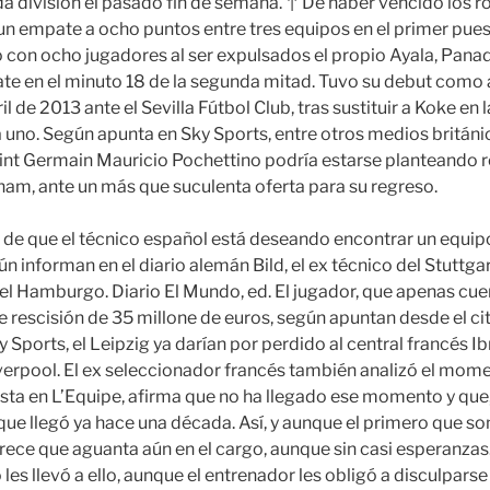
 división el pasado fin de semana. ↑ De haber vencido los ro
n empate a ocho puntos entre tres equipos en el primer puest
ro con ocho jugadores al ser expulsados el propio Ayala, Pana
ate en el minuto 18 de la segunda mitad. Tuvo su debut como 
ril de 2013 ante el Sevilla Fútbol Club, tras sustituir a Koke en l
 uno. Según apunta en Sky Sports, entre otros medios británic
aint Germain Mauricio Pochettino podría estarse planteando r
nham, ante un más que suculenta oferta para su regreso.
de que el técnico español está deseando encontrar un equip
n informan en el diario alemán Bild, el ex técnico del Stuttga
l Hamburgo. Diario El Mundo, ed. El jugador, que apenas cue
e rescisión de 35 millone de euros, según apuntan desde el cit
 Sports, el Leipzig ya darían por perdido al central francés 
erpool. El ex seleccionador francés también analizó el mome
ista en L’Equipe, afirma que no ha llegado ese momento y que,
l que llegó ya hace una década. Así, y aunque el primero que so
rece que aguanta aún en el cargo, aunque sin casi esperanzas.
les llevó a ello, aunque el entrenador les obligó a disculparse