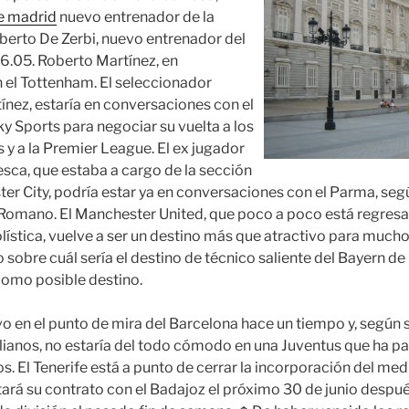
de madrid
nuevo entrenador de la
oberto De Zerbi, nuevo entrenador del
6.05. Roberto Martínez, en
 el Tottenham. El seleccionador
ínez, estaría en conversaciones con el
 Sports para negociar su vuelta a los
 y a la Premier League. El ex jugador
esca, que estaba a cargo de la sección
er City, podría estar ya en conversaciones con el Parma, seg
 Romano. El Manchester United, que poco a poco está regresa
tbolística, vuelve a ser un destino más que atractivo para muc
sobre cuál sería el destino de técnico saliente del Bayern de 
como posible destino.
vo en el punto de mira del Barcelona hace un tiempo y, según
lianos, no estaría del todo cómodo en una Juventus que ha p
s. El Tenerife está a punto de cerrar la incorporación del me
ará su contrato con el Badajoz el próximo 30 de junio despu