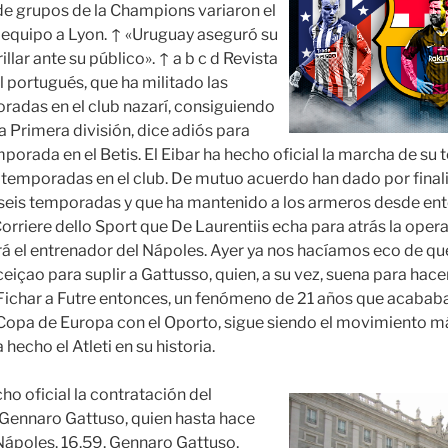
de grupos de la Champions variaron el
 equipo a Lyon. ↑ «Uruguay aseguró su
rillar ante su público». ↑ a b c d Revista
El portugués, que ha militado las
radas en el club nazarí, consiguiendo
 Primera división, dice adiós para
porada en el Betis. El Eibar ha hecho oficial la marcha de su 
s temporadas en el club. De mutuo acuerdo han dado por final
eis temporadas y que ha mantenido a los armeros desde en
orriere dello Sport que De Laurentiis echa para atrás la oper
á el entrenador del Nápoles. Ayer ya nos hacíamos eco de qu
içao para suplir a Gattusso, quien, a su vez, suena para hace
. Fichar a Futre entonces, un fenómeno de 21 años que acabab
opa de Europa con el Oporto, sigue siendo el movimiento m
hecho el Atleti en su historia.
ho oficial la contratación del
 Gennaro Gattuso, quien hasta hace
 Nápoles. 16.59. Gennaro Gattuso,