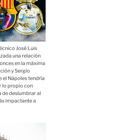
técnico José Luis
izada una relación
tonces en la máxima
ación y Sergio
e el Nápoles tendría
r lo propio con
a de deslumbrar al
ás impactante a