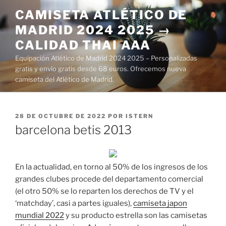
Saltar
CAMISETA ATLÉTICO DE
al
MADRID 2024 2025 →
contenido
CALIDAD THAI AAA
Equipación Atlético de Madrid 2024 2025 – Personalizadas
gratis y envío gratis desde 68 euros. Ofrecemos nueva
camiseta del Atlético de Madrid.
PUBLICADO
28 DE OCTUBRE DE 2022
POR
ISTERN
EL
barcelona betis 2013
En la actualidad, en torno al 50% de los ingresos de los
grandes clubes procede del departamento comercial
(el otro 50% se lo reparten los derechos de TV y el
‘matchday’, casi a partes iguales),
camiseta japon
mundial 2022
y su producto estrella son las camisetas