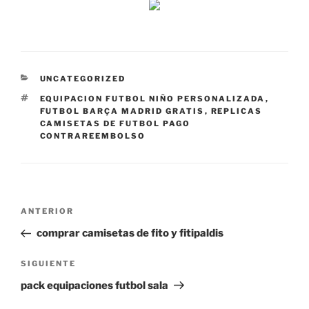
CATEGORÍAS
UNCATEGORIZED
ETIQUETAS
EQUIPACION FUTBOL NIÑO PERSONALIZADA
,
FUTBOL BARÇA MADRID GRATIS
,
REPLICAS
CAMISETAS DE FUTBOL PAGO
CONTRAREEMBOLSO
Navegación
Entrada
ANTERIOR
de
anterior:
comprar camisetas de fito y fitipaldis
entradas
Siguiente
SIGUIENTE
entrada
pack equipaciones futbol sala