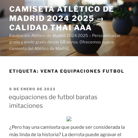
Saltar
CAMISETA ATLÉTICO DE
al
MADRID 2024 2025 →
contenido
CALIDAD THAI AAA
Equipación Atlético de Madrid 2024 2025 – Personalizadas
gratis y envío gratis desde 68 euros. Ofrecemos nueva
camiseta del Atlético de Madrid.
ETIQUETA:
VENTA EQUIPACIONES FUTBOL
PUBLICADO
5 DE ENERO DE 2023
EL
equipaciones de futbol baratas
imitaciones
¿Pero hay una camiseta que puede ser considerada la
más linda de la historia? La derrota puede agravar el