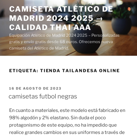
Saltar
CAMISETA ATLÉTICO DE
al
MADRID 2024 2025 →
contenido
CALIDAD THAI AAA
Equipación Atlético de Madrid 2024 2025 – Personalizadas
gratis y envío gratis desde 68 euros. Ofrecemos nueva
camiseta del Atlético de Madrid.
ETIQUETA:
TIENDA TAILANDESA ONLINE
PUBLICADO
16 DE AGOSTO DE 2023
EL
camisetas futbol negras
En cuanto a materiales, este modelo está fabricado en
98% algodón y 2% elastano. Sin duda el poco
protagonismo de este equipo, no ha impedido que
realice grandes cambios en sus uniformes a través de