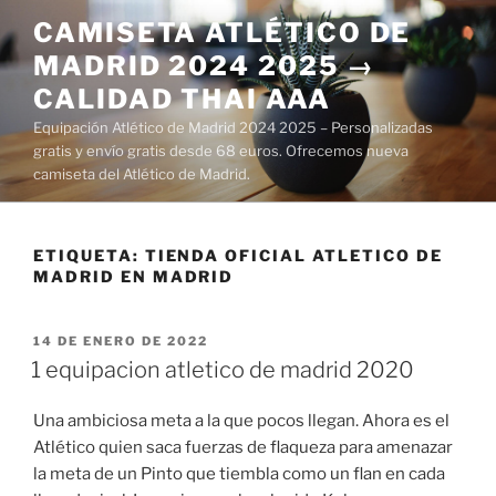
Saltar
CAMISETA ATLÉTICO DE
al
MADRID 2024 2025 →
contenido
CALIDAD THAI AAA
Equipación Atlético de Madrid 2024 2025 – Personalizadas
gratis y envío gratis desde 68 euros. Ofrecemos nueva
camiseta del Atlético de Madrid.
ETIQUETA:
TIENDA OFICIAL ATLETICO DE
MADRID EN MADRID
PUBLICADO
14 DE ENERO DE 2022
EL
1 equipacion atletico de madrid 2020
Una ambiciosa meta a la que pocos llegan. Ahora es el
Atlético quien saca fuerzas de flaqueza para amenazar
la meta de un Pinto que tiembla como un flan en cada