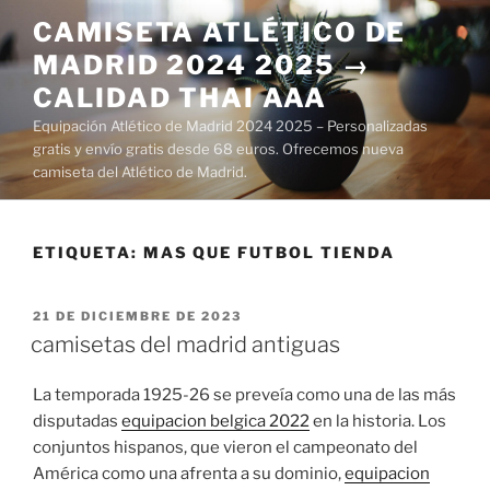
Saltar
CAMISETA ATLÉTICO DE
al
MADRID 2024 2025 →
contenido
CALIDAD THAI AAA
Equipación Atlético de Madrid 2024 2025 – Personalizadas
gratis y envío gratis desde 68 euros. Ofrecemos nueva
camiseta del Atlético de Madrid.
ETIQUETA:
MAS QUE FUTBOL TIENDA
PUBLICADO
21 DE DICIEMBRE DE 2023
EL
camisetas del madrid antiguas
La temporada 1925-26 se preveía como una de las más
disputadas
equipacion belgica 2022
en la historia. Los
conjuntos hispanos, que vieron el campeonato del
América como una afrenta a su dominio,
equipacion