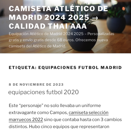
Saltar
CAMISETA ATLÉTICO DE
al
MADRID 2024 2025 →
contenido
CALIDAD THAI AAA
Equipación Atlético de Madrid 2024 2025 – Personalizadas
gratis y envío gratis desde 68 euros. Ofrecemos nueva
camiseta del Atlético de Madrid.
ETIQUETA:
EQUIPACIONES FUTBOL MADRID
PUBLICADO
8 DE NOVIEMBRE DE 2023
EL
equipaciones futbol 2020
Este “personaje” no solo llevaba un uniforme
extravagante como Campos,
camiseta selección
marruecos 2022
sino que contaba hasta con 3 cambios
distintos. Hubo cinco equipos que representaron