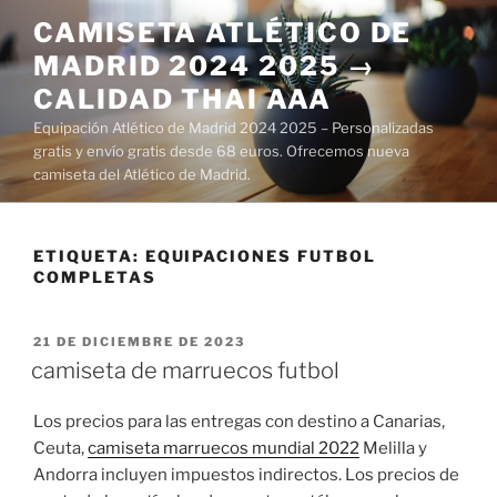
Saltar
CAMISETA ATLÉTICO DE
al
MADRID 2024 2025 →
contenido
CALIDAD THAI AAA
Equipación Atlético de Madrid 2024 2025 – Personalizadas
gratis y envío gratis desde 68 euros. Ofrecemos nueva
camiseta del Atlético de Madrid.
ETIQUETA:
EQUIPACIONES FUTBOL
COMPLETAS
PUBLICADO
21 DE DICIEMBRE DE 2023
EL
camiseta de marruecos futbol
Los precios para las entregas con destino a Canarias,
Ceuta,
camiseta marruecos mundial 2022
Melilla y
Andorra incluyen impuestos indirectos. Los precios de