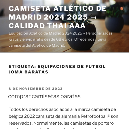
Saltar
CAMISETA ATLÉTICO DE
al
MADRID 2024 2025 →
contenido
CALIDAD THAI AAA
Equipación Atlético de Madrid 2024 2025 – Personalizadas
gratis y envío gratis desde 68 euros. Ofrecemos nueva
camiseta del Atlético de Madrid.
ETIQUETA:
EQUIPACIONES DE FUTBOL
JOMA BARATAS
PUBLICADO
8 DE NOVIEMBRE DE 2023
EL
comprar camisetas baratas
Todos los derechos asociados a la marca
camiseta de
belgica 2022
camiseta de alemania
Retrofootball® son
reservados. Normalmente, las camisetas de portero