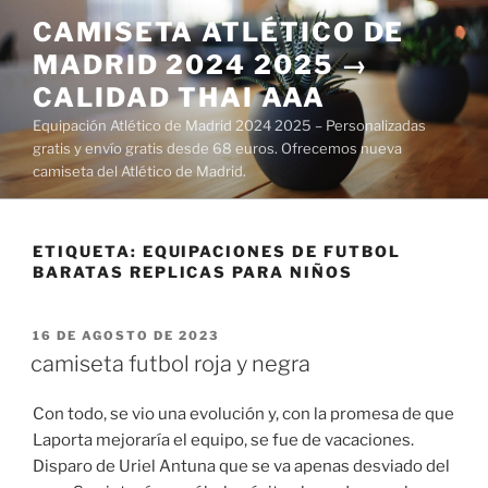
Saltar
CAMISETA ATLÉTICO DE
al
MADRID 2024 2025 →
contenido
CALIDAD THAI AAA
Equipación Atlético de Madrid 2024 2025 – Personalizadas
gratis y envío gratis desde 68 euros. Ofrecemos nueva
camiseta del Atlético de Madrid.
ETIQUETA:
EQUIPACIONES DE FUTBOL
BARATAS REPLICAS PARA NIÑOS
PUBLICADO
16 DE AGOSTO DE 2023
EL
camiseta futbol roja y negra
Con todo, se vio una evolución y, con la promesa de que
Laporta mejoraría el equipo, se fue de vacaciones.
Disparo de Uriel Antuna que se va apenas desviado del