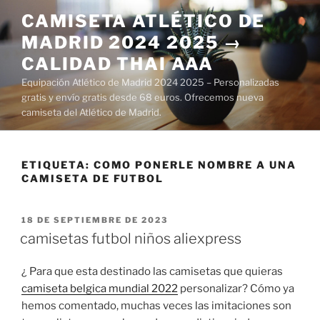
Saltar
CAMISETA ATLÉTICO DE
al
MADRID 2024 2025 →
contenido
CALIDAD THAI AAA
Equipación Atlético de Madrid 2024 2025 – Personalizadas
gratis y envío gratis desde 68 euros. Ofrecemos nueva
camiseta del Atlético de Madrid.
ETIQUETA:
COMO PONERLE NOMBRE A UNA
CAMISETA DE FUTBOL
PUBLICADO
18 DE SEPTIEMBRE DE 2023
EL
camisetas futbol niños aliexpress
¿ Para que esta destinado las camisetas que quieras
camiseta belgica mundial 2022
personalizar? Cómo ya
hemos comentado, muchas veces las imitaciones son