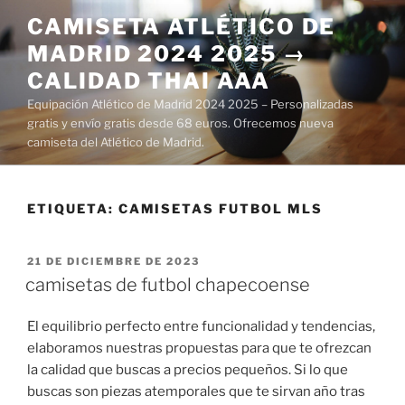
Saltar
CAMISETA ATLÉTICO DE
al
MADRID 2024 2025 →
contenido
CALIDAD THAI AAA
Equipación Atlético de Madrid 2024 2025 – Personalizadas
gratis y envío gratis desde 68 euros. Ofrecemos nueva
camiseta del Atlético de Madrid.
ETIQUETA:
CAMISETAS FUTBOL MLS
PUBLICADO
21 DE DICIEMBRE DE 2023
EL
camisetas de futbol chapecoense
El equilibrio perfecto entre funcionalidad y tendencias,
elaboramos nuestras propuestas para que te ofrezcan
la calidad que buscas a precios pequeños. Si lo que
buscas son piezas atemporales que te sirvan año tras