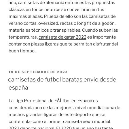
año,
camisetas de alemania
entonces las propuestas
clásicas en tonos neutros se convertirán en tus
máximas aliadas. Prueba de ello son las camisetas de
verano cortas, oversized, rectas o long fit de algodón,
materiales técnicos o transpirables. Cuando suben las
temperaturas,
camiseta de qatar 2022
es importante
contar con piezas ligeras que te permitan disfrutar del
buen tiempo.
PUBLICADO
18 DE SEPTIEMBRE DE 2023
EL
camisetas de futbol baratas envio desde
españa
La Liga Profesional de FÄĹtbol en España es
considerada una de las mejores a nivel mundial cuna de
muchos grandes figuras de este deporte que se
contempla como el primer
camiseta eeuu mundial
2022
deporte nacional. El 2020 fue un año bastante