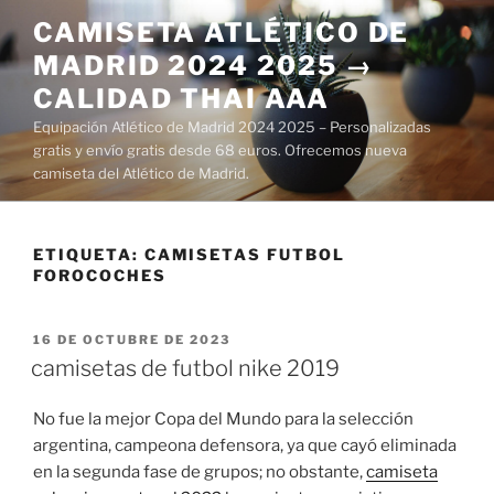
Saltar
CAMISETA ATLÉTICO DE
al
MADRID 2024 2025 →
contenido
CALIDAD THAI AAA
Equipación Atlético de Madrid 2024 2025 – Personalizadas
gratis y envío gratis desde 68 euros. Ofrecemos nueva
camiseta del Atlético de Madrid.
ETIQUETA:
CAMISETAS FUTBOL
FOROCOCHES
PUBLICADO
16 DE OCTUBRE DE 2023
EL
camisetas de futbol nike 2019
No fue la mejor Copa del Mundo para la selección
argentina, campeona defensora, ya que cayó eliminada
en la segunda fase de grupos; no obstante,
camiseta