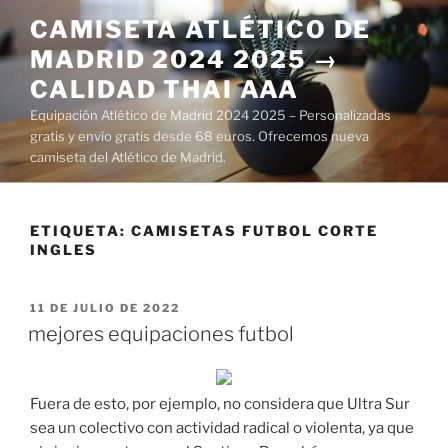
Saltar
CAMISETA ATLÉTICO DE
al
MADRID 2024 2025 →
contenido
CALIDAD THAI AAA
Equipación Atlético de Madrid 2024 2025 – Personalizadas
gratis y envío gratis desde 68 euros. Ofrecemos nueva
camiseta del Atlético de Madrid.
ETIQUETA:
CAMISETAS FUTBOL CORTE
INGLES
PUBLICADO
11 DE JULIO DE 2022
EL
mejores equipaciones futbol
Fuera de esto, por ejemplo, no considera que Ultra Sur
sea un colectivo con actividad radical o violenta, ya que