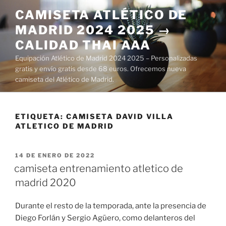
Saltar
CAMISETA ATLÉTICO DE
al
MADRID 2024 2025 →
contenido
CALIDAD THAI AAA
Equipación Atlético de Madrid 2024 2025 – Personalizadas
gratis y envío gratis desde 68 euros. Ofrecemos nueva
camiseta del Atlético de Madrid.
ETIQUETA:
CAMISETA DAVID VILLA
ATLETICO DE MADRID
PUBLICADO
14 DE ENERO DE 2022
EL
camiseta entrenamiento atletico de
madrid 2020
Durante el resto de la temporada, ante la presencia de
Diego Forlán y Sergio Agüero, como delanteros del