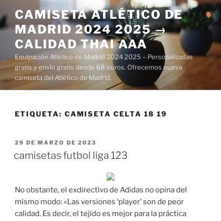
Saltar
CAMISETA ATLÉTICO DE
al
MADRID 2024 2025 →
contenido
CALIDAD THAI AAA
Equipación Atlético de Madrid 2024 2025 – Personalizadas
gratis y envío gratis desde 68 euros. Ofrecemos nueva
camiseta del Atlético de Madrid.
ETIQUETA:
CAMISETA CELTA 18 19
PUBLICADO
29 DE MARZO DE 2023
EL
camisetas futbol liga 123
No obstante, el exdirectivo de Adidas no opina del
mismo modo: «Las versiones ‘player’ son de peor
calidad. Es decir, el tejido es mejor para la práctica