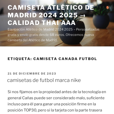
Saltar
CAMISETA ATLÉTICO DE
al
MADRID 2024 2025 →
contenido
CALIDAD THAI AAA
Equipación Atlético de Madrid 2024 2025 – Personalizadas
gratis y envío gratis desde 68 euros. Ofrecemos nueva
camiseta del Atlético de Madrid.
ETIQUETA:
CAMISETA CANADA FUTBOL
PUBLICADO
21 DE DICIEMBRE DE 2023
EL
camisetas de futbol marca nike
Si nos fijamos en la propiedad antes de la tecnología en
general Cañas puede ser considerado malo, suficiente
incluso para él para ganar una posición firme en la
posición TOP30, pero si la tarjeta con la parte trasera