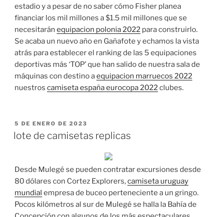
estadio y a pesar de no saber cómo Fisher planea
financiar los mil millones a $1.5 mil millones que se
necesitarán
equipacion polonia 2022
para construirlo.
Se acaba un nuevo año en Gañafote y echamos la vista
atrás para establecer el ranking de las 5 equipaciones
deportivas más ‘TOP’ que han salido de nuestra sala de
máquinas con destino a
equipacion marruecos 2022
nuestros
camiseta españa eurocopa 2022
clubes.
PUBLICADO
5 DE ENERO DE 2023
EL
lote de camisetas replicas
Desde Mulegé se pueden contratar excursiones desde
80 dólares con Cortez Explorers,
camiseta uruguay
mundial
empresa de buceo perteneciente a un gringo.
Pocos kilómetros al sur de Mulegé se halla la Bahía de
Concepción con algunos de los más espectaculares