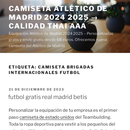
Saltar
CAMISETA ATLÉTICO DE
al
MADRID 2024 2025 →
contenido
CALIDAD THAI AAA
Equipación Atlético de Madrid 2024 2025 – Personalizadas
gratis y envío gratis desde 68 euros. Ofrecemos nueva
camiseta del Atlético de Madrid.
ETIQUETA:
CAMISETA BRIGADAS
INTERNACIONALES FUTBOL
PUBLICADO
21 DE DICIEMBRE DE 2023
EL
futbol gratis real madrid betis
Personalizar la equipación de tu empresa es el primer
paso
camiseta de estado unidos
del Teambuilding.
Toda la ropa deportiva para vestir a los pequeños del