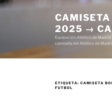
Saltar
al
CAMISETA 
contenido
2025 → CA
Equipación Atlético de Madrid
camiseta del Atlético de Madri
ETIQUETA:
CAMISETA BO
FUTBOL