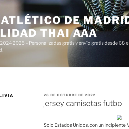
ATLÉTICO DE MADRI
LIDAD THAI AAA
 2024 2025 – Personalizadas gratis y envío gratis desde 68 
d.
PUBLICADO
LIVIA
28 DE OCTUBRE DE 2022
EL
jersey camisetas futbol
Solo Estados Unidos, con un incipiente M