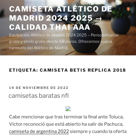
Saltar
CAMISETA ATLÉTICO DE
al
MADRID 2024 2025 →
contenido
CALIDAD THAI AAA
Equipación Atlético de Madrid 2024 2025 – Personalizadas
gratis y envío gratis desde 68 euros. Ofrecemos nueva
camiseta del Atlético de Madrid.
ETIQUETA:
CAMISETA BETIS REPLICA 2018
PUBLICADO
19 DE NOVIEMBRE DE 2022
EL
camisetas baratas nfl
Cabe mencionar que tras terminar la final ante Toluca,
Víctor reconoció que está abierto ha salir de Pachuca,
camiseta de argentina 2022
siempre y cuando la oferta