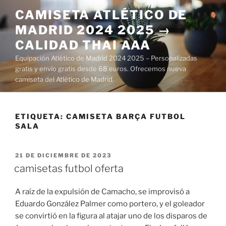
Saltar
CAMISETA ATLÉTICO DE
al
MADRID 2024 2025 →
contenido
CALIDAD THAI AAA
Equipación Atlético de Madrid 2024 2025 – Personalizadas
gratis y envío gratis desde 68 euros. Ofrecemos nueva
camiseta del Atlético de Madrid.
ETIQUETA:
CAMISETA BARÇA FUTBOL
SALA
PUBLICADO
21 DE DICIEMBRE DE 2023
EL
camisetas futbol oferta
A raíz de la expulsión de Camacho, se improvisó a
Eduardo González Palmer como portero, y el goleador
se convirtió en la figura al atajar uno de los disparos de