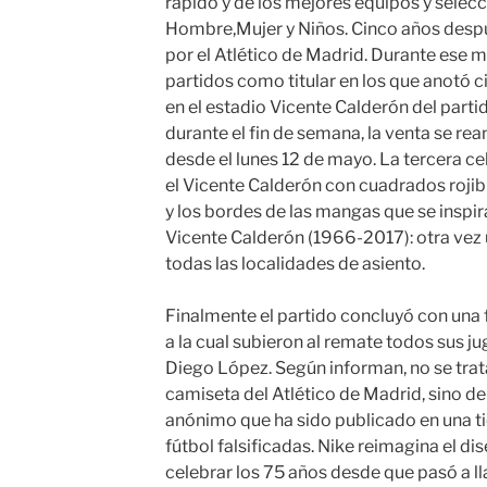
rápido y de los mejores equipos y selec
Hombre,Mujer y Niños. Cinco años después
por el Atlético de Madrid. Durante ese 
partidos como titular en los que anotó c
en el estadio Vicente Calderón del part
durante el fin de semana, la venta se re
desde el lunes 12 de mayo. La tercera cel
el Vicente Calderón con cuadrados rojibla
y los bordes de las mangas que se inspir
Vicente Calderón (1966-2017): otra vez u
todas las localidades de asiento.
Finalmente el partido concluyó con una f
a la cual subieron al remate todos sus ju
Diego López. Según informan, no se trata
camiseta del Atlético de Madrid, sino de
anónimo que ha sido publicado en una t
fútbol falsificadas. Nike reimagina el d
celebrar los 75 años desde que pasó a l