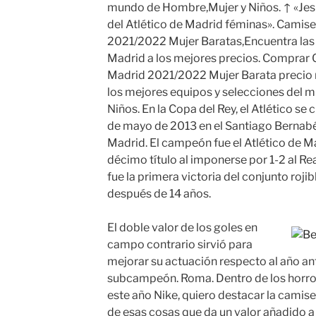
mundo de Hombre,Mujer y Niños. ↑ «Jes
del Atlético de Madrid féminas». Camise
2021/2022 Mujer Baratas,Encuentra las
Madrid a los mejores precios. Comprar 
Madrid 2021/2022 Mujer Barata precio m
los mejores equipos y selecciones del
Niños. En la Copa del Rey, el Atlético se cl
de mayo de 2013 en el Santiago Bernabéu 
Madrid. El campeón fue el Atlético de M
décimo título al imponerse por 1-2 al Rea
fue la primera victoria del conjunto roj
después de 14 años.
El doble valor de los goles en
campo contrario sirvió para
mejorar su actuación respecto al año a
subcampeón. Roma. Dentro de los horro
este año Nike, quiero destacar la camis
de esas cosas que da un valor añadido a