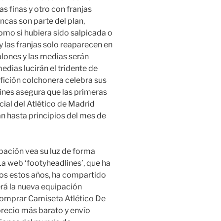
s finas y otro con franjas
ancas son parte del plan,
omo si hubiera sido salpicada o
 las franjas solo reaparecen en
lones y las medias serán
medias lucirán el tridente de
afición colchonera celebra sus
lines asegura que las primeras
ial del Atlético de Madrid
n hasta principios del mes de
ipación vea su luz de forma
 La web ‘footyheadlines’, que ha
dos estos años, ha compartido
rá la nueva equipación
 Comprar Camiseta Atlético De
recio más barato y envío