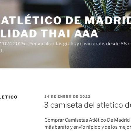
ATLÉTICO DE MADRI
LIDAD THAI AAA
 2024 2025 – Personalizadas gratis y envío gratis desde 68 
d.
PUBLICADO
LETICO
14 DE ENERO DE 2022
EL
3 camiseta del atletico 
Comprar Camisetas Atlético De Madrid
más barato y envío rápido y de los mejo