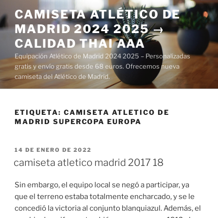
Saltar
CAMISETA ATLÉTICO DE
al
MADRID 2024 2025 →
contenido
CALIDAD THAI AAA
Equipación Atlético de Madrid 2024 2025 – Personalizadas
gratis y envío gratis desde 68 euros. Ofrecemos nueva
camiseta del Atlético de Madrid.
ETIQUETA:
CAMISETA ATLETICO DE
MADRID SUPERCOPA EUROPA
PUBLICADO
14 DE ENERO DE 2022
EL
camiseta atletico madrid 2017 18
Sin embargo, el equipo local se negó a participar, ya
que el terreno estaba totalmente encharcado, y se le
concedió la victoria al conjunto blanquiazul. Además, el