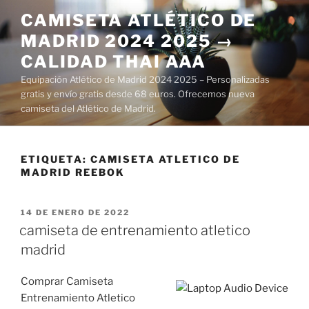
Saltar
CAMISETA ATLÉTICO DE
al
MADRID 2024 2025 →
contenido
CALIDAD THAI AAA
Equipación Atlético de Madrid 2024 2025 – Personalizadas
gratis y envío gratis desde 68 euros. Ofrecemos nueva
camiseta del Atlético de Madrid.
ETIQUETA:
CAMISETA ATLETICO DE
MADRID REEBOK
PUBLICADO
14 DE ENERO DE 2022
EL
camiseta de entrenamiento atletico
madrid
Comprar Camiseta
Entrenamiento Atletico