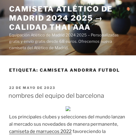
Saltar
CAMISETA ATLÉTICO DE
al
MADRID 2024 2025 →
contenido
CALIDAD THAI AAA
Equipación Atlético de Madrid 2024 2025 – Personalizadas
gratis y envío gratis desde 68 euros. Ofrecemos nueva
camiseta del Atlético de Madrid.
ETIQUETA:
CAMISETA ANDORRA FUTBOL
PUBLICADO
22 DE MAYO DE 2023
EL
nombres del equipo del barcelona
Los principales clubes y selecciones del mundo lanzan
al mercado sus novedades de manera permanente,
camiseta de marruecos 2022
favoreciendo la